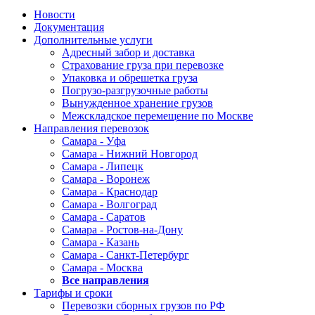
Новости
Документация
Дополнительные услуги
Адресный забор и доставка
Страхование груза при перевозке
Упаковка и обрешетка груза
Погрузо-разгрузочные работы
Вынужденное хранение грузов
Межскладское перемещение по Москве
Направления перевозок
Самара - Уфа
Самара - Нижний Новгород
Самара - Липецк
Самара - Воронеж
Самара - Краснодар
Самара - Волгоград
Самара - Саратов
Самара - Ростов-на-Дону
Самара - Казань
Самара - Санкт-Петербург
Самара - Москва
Все направления
Тарифы и сроки
Перевозки сборных грузов по РФ